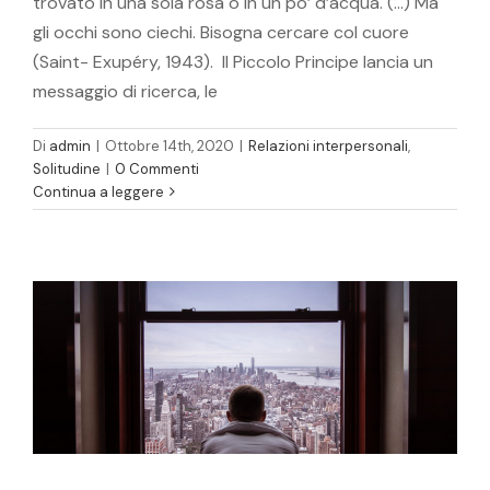
trovato in una sola rosa o in un po’ d’acqua. (...) Ma
gli occhi sono ciechi. Bisogna cercare col cuore
(Saint- Exupéry, 1943). Il Piccolo Principe lancia un
messaggio di ricerca, le
Di
admin
|
Ottobre 14th, 2020
|
Relazioni interpersonali
,
Solitudine
|
0 Commenti
Continua a leggere
Gli Hikikomori
Salute sessuale
Solitudine