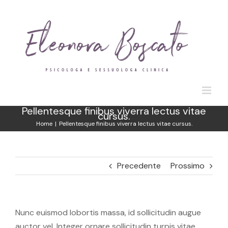
Salta
al
contenuto
Pellentesque finibus viverra lectus vitae
cursus.
Home
|
Pellentesque finibus viverra lectus vitae cursus.
Precedente
Prossimo
Nunc euismod lobortis massa, id sollicitudin augue
auctor vel. Integer ornare sollicitudin turpis vitae