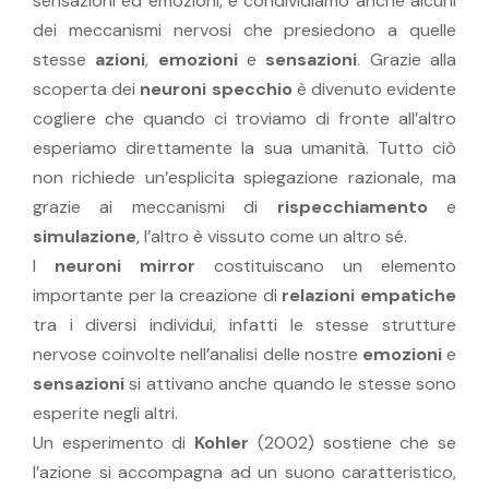
sensazioni ed emozioni, e condividiamo anche alcuni
dei meccanismi nervosi che presiedono a quelle
stesse
azioni
,
emozioni
e
sensazioni
. Grazie alla
scoperta dei
neuroni specchio
è divenuto evidente
cogliere che quando ci troviamo di fronte all’altro
esperiamo direttamente la sua umanità. Tutto ciò
non richiede un’esplicita spiegazione razionale, ma
grazie ai meccanismi di
rispecchiamento
e
simulazione
, l’altro è vissuto come un altro sé.
I
neuroni mirror
costituiscano un elemento
importante per la creazione di
relazioni empatiche
tra i diversi individui, infatti le stesse strutture
nervose coinvolte nell’analisi delle nostre
emozioni
e
sensazioni
si attivano anche quando le stesse sono
esperite negli altri.
Un esperimento di
Kohler
(2002) sostiene che se
l’azione si accompagna ad un suono caratteristico,